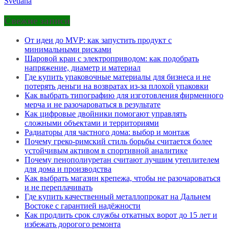
Svetlana
Свежие записи
От идеи до MVP: как запустить продукт с
минимальными рисками
Шаровой кран с электроприводом: как подобрать
напряжение, диаметр и материал
Где купить упаковочные материалы для бизнеса и не
потерять деньги на возвратах из-за плохой упаковки
Как выбрать типографию для изготовления фирменного
мерча и не разочароваться в результате
Как цифровые двойники помогают управлять
сложными объектами и территориями
Радиаторы для частного дома: выбор и монтаж
Почему греко-римский стиль борьбы считается более
устойчивым активом в спортивной аналитике
Почему пенополиуретан считают лучшим утеплителем
для дома и производства
Как выбрать магазин крепежа, чтобы не разочароваться
и не переплачивать
Где купить качественный металлопрокат на Дальнем
Востоке с гарантией надёжности
Как продлить срок службы откатных ворот до 15 лет и
избежать дорогого ремонта