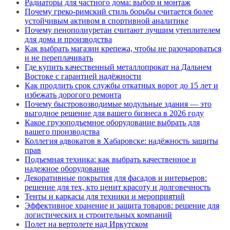
Радиаторы для частного дома: выбор и монтаж
Почему греко-римский стиль борьбы считается более
устойчивым активом в спортивной аналитике
Почему пенополиуретан считают лучшим утеплителем
для дома и производства
Как выбрать магазин крепежа, чтобы не разочароваться
и не переплачивать
Где купить качественный металлопрокат на Дальнем
Востоке с гарантией надёжности
Как продлить срок службы откатных ворот до 15 лет и
избежать дорогого ремонта
Почему быстровозводимые модульные здания — это
выгодное решение для вашего бизнеса в 2026 году
Какое грузоподъемное оборудование выбрать для
вашего производства
Коллегия адвокатов в Хабаровске: надёжность защиты
прав
Подъемная техника: как выбрать качественное и
надежное оборудование
Декоративные покрытия для фасадов и интерьеров:
решение для тех, кто ценит красоту и долговечность
Тенты и каркасы для техники и мероприятий
Эффективное хранение и защита товаров: решение для
логистических и строительных компаний
Полет на вертолете над Иркутском