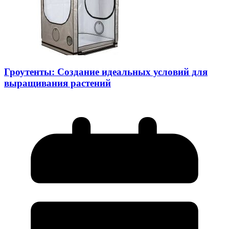
Гроутенты: Создание идеальных условий для
выращивания растений