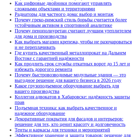
Как цифровые двойники помогают управлять
сложными объектами и территориями
Радиаторы для частного дома: выбор и монтаж
Почему греко-римский стиль борьбы считается более
устойчивым активом в спортивной аналитике
Почему пенополиуретан считают лучшим утеплителем
для дома и производства
Как выбрать магазин крепежа, чтобы не разочароваться
и не переплачивать
Где купить качественный металлопрокат на Дальнем
Востоке с гарантией надёжности
Как продлить срок службы откатных ворот до 15 лет и
избежать дорогого ремонта
Почему быстровозводимые модульные здания — это
выгодное решение для вашего бизнеса в 2026 году
Какое грузоподъемное оборудование выбрать для
вашего производства
Коллегия адвокатов в Хабаровске: надёжность защиты
прав
Подъемная техника: как выбрать качественное и
надежное оборудование
Декоративные покрытия для фасадов и интерьеров:
решение для тех, кто ценит красоту и долговечность
Тенты и каркасы для техники и мероприятий
Эффективное хранение и защита товаров: решение для