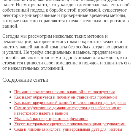
налет. Несмотря на то, что у каждого домовладельца есть свой
собственный подход к борьбе с этой проблемой, существуют
некоторые универсальные и проверенные временем методы,
которые надежно справляются с нежелательным покрытием в
ванной.
Сегодня мы рассмотрим несколько таких методов и
рекомендаций, которые помогут вам сохранить свежесть и
чистоту вашей ванной комнаты без особых затрат во времени
и усилий. Не требуя специальных навыков, предлагаемые
способы являются простыми и доступными для каждого, кто
стремится привести свое помещение в порядок и защитить его
от нежелательных отложений.
Содержание статьи
Причины появления накипи в ванной и ее последствия
Как налет образуется и почему он становится проблемой
Как налет вредит вашей ванной и чем он опасен для здоровья
Самые эффективные домашние средства для избавления от
известкового налета в ванной
Мыльный раствор: просто и эффективно
Уксус: натуральное средство с ошеломляющими результатами
Сода и лимонная кислота: универсальный дуэт для чистоты