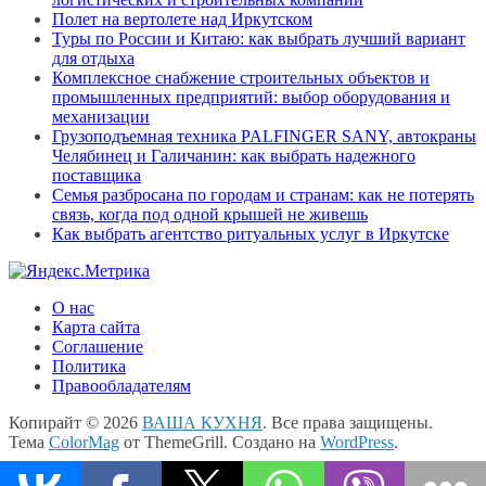
Полет на вертолете над Иркутском
Туры по России и Китаю: как выбрать лучший вариант
для отдыха
Комплексное снабжение строительных объектов и
промышленных предприятий: выбор оборудования и
механизации
Грузоподъемная техника PALFINGER SANY, автокраны
Челябинец и Галичанин: как выбрать надежного
поставщика
Семья разбросана по городам и странам: как не потерять
связь, когда под одной крышей не живешь
Как выбрать агентство ритуальных услуг в Иркутске
О нас
Карта сайта
Соглашение
Политика
Правообладателям
Копирайт © 2026
ВАША КУХНЯ
. Все права защищены.
Тема
ColorMag
от ThemeGrill. Создано на
WordPress
.