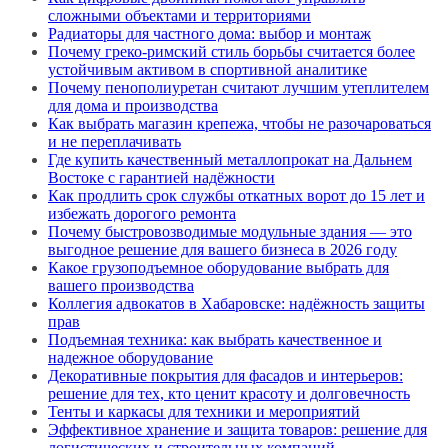
сложными объектами и территориями
Радиаторы для частного дома: выбор и монтаж
Почему греко-римский стиль борьбы считается более
устойчивым активом в спортивной аналитике
Почему пенополиуретан считают лучшим утеплителем
для дома и производства
Как выбрать магазин крепежа, чтобы не разочароваться
и не переплачивать
Где купить качественный металлопрокат на Дальнем
Востоке с гарантией надёжности
Как продлить срок службы откатных ворот до 15 лет и
избежать дорогого ремонта
Почему быстровозводимые модульные здания — это
выгодное решение для вашего бизнеса в 2026 году
Какое грузоподъемное оборудование выбрать для
вашего производства
Коллегия адвокатов в Хабаровске: надёжность защиты
прав
Подъемная техника: как выбрать качественное и
надежное оборудование
Декоративные покрытия для фасадов и интерьеров:
решение для тех, кто ценит красоту и долговечность
Тенты и каркасы для техники и мероприятий
Эффективное хранение и защита товаров: решение для
логистических и строительных компаний