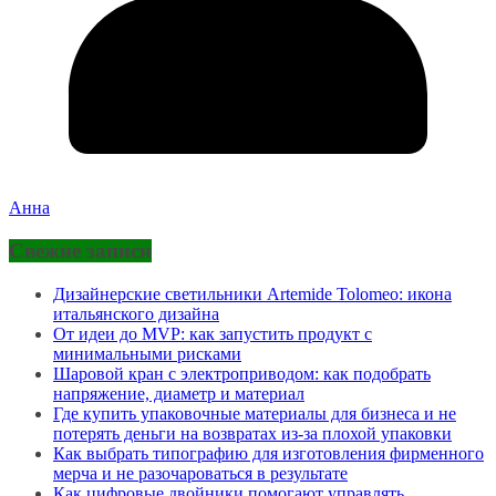
Анна
Свежие записи
Дизайнерские светильники Artemide Tolomeo: икона
итальянского дизайна
От идеи до MVP: как запустить продукт с
минимальными рисками
Шаровой кран с электроприводом: как подобрать
напряжение, диаметр и материал
Где купить упаковочные материалы для бизнеса и не
потерять деньги на возвратах из-за плохой упаковки
Как выбрать типографию для изготовления фирменного
мерча и не разочароваться в результате
Как цифровые двойники помогают управлять