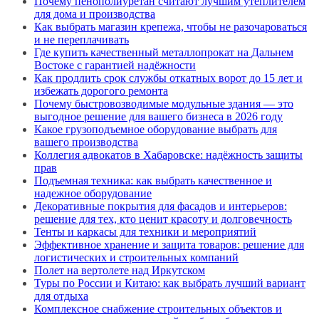
Почему пенополиуретан считают лучшим утеплителем
для дома и производства
Как выбрать магазин крепежа, чтобы не разочароваться
и не переплачивать
Где купить качественный металлопрокат на Дальнем
Востоке с гарантией надёжности
Как продлить срок службы откатных ворот до 15 лет и
избежать дорогого ремонта
Почему быстровозводимые модульные здания — это
выгодное решение для вашего бизнеса в 2026 году
Какое грузоподъемное оборудование выбрать для
вашего производства
Коллегия адвокатов в Хабаровске: надёжность защиты
прав
Подъемная техника: как выбрать качественное и
надежное оборудование
Декоративные покрытия для фасадов и интерьеров:
решение для тех, кто ценит красоту и долговечность
Тенты и каркасы для техники и мероприятий
Эффективное хранение и защита товаров: решение для
логистических и строительных компаний
Полет на вертолете над Иркутском
Туры по России и Китаю: как выбрать лучший вариант
для отдыха
Комплексное снабжение строительных объектов и