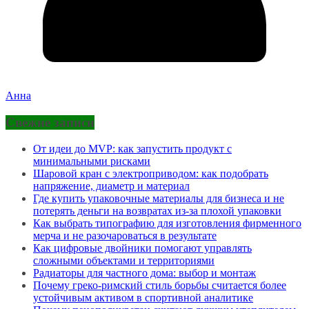
Анна
Свежие записи
От идеи до MVP: как запустить продукт с
минимальными рисками
Шаровой кран с электроприводом: как подобрать
напряжение, диаметр и материал
Где купить упаковочные материалы для бизнеса и не
потерять деньги на возвратах из-за плохой упаковки
Как выбрать типографию для изготовления фирменного
мерча и не разочароваться в результате
Как цифровые двойники помогают управлять
сложными объектами и территориями
Радиаторы для частного дома: выбор и монтаж
Почему греко-римский стиль борьбы считается более
устойчивым активом в спортивной аналитике