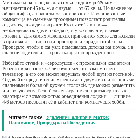
Минимальная площадь для семьи с одним ребёнком
начинается от 45 кв. м, а с двумя — от 65 кв. м. Но важнее не
общая цифра, а правильное зонирование. Изолированные
комнаты (а не смежные проходные) позволяют родителям
отдыхать, пока дети играют. Кухня от 12 кв. м —
необходимость: здесь и обедать, и уроки делать, и маме
готовить. Для самых маленьких пригодится место для коляски
в прихожей — ниша или просторный коридор от 4 кв. м.
Проверьте, чтобы в санузле помещалась детская ванночка, а в
спальне родителей — кроватка для новорождённого.
Избегайте студий и «евродвушек» с проходными комнатами.
Ребёнок в возрасте 5-7 лет будет мешать вам смотреть
телевизор, а его сон может нарушать любой шум из гостиной.
Отдавайте предпочтение «трешкам» с двумя изолированными
спальнями и большой кухней-столовой, где можно разместить
и игровую зону. Если бюджет ограничен, присмотритесь к
квартирам с возможностью объединения лоджии — лишние
4-6 метров превратят её в кабинет или комнату для хобби.
Читайте также:
Удаление Полипов в Матке:
Понимание, Процедуры и Последствия