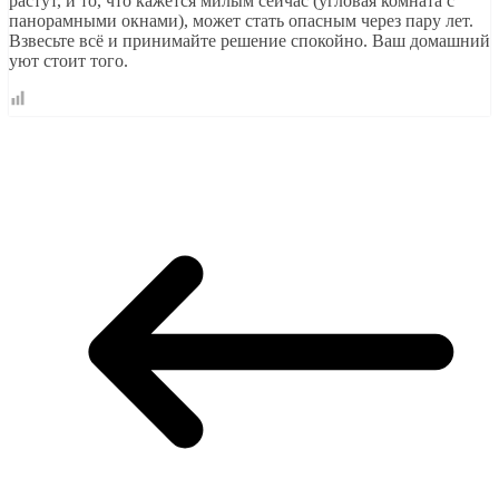
растут, и то, что кажется милым сейчас (угловая комната с
панорамными окнами), может стать опасным через пару лет.
Взвесьте всё и принимайте решение спокойно. Ваш домашний
уют стоит того.