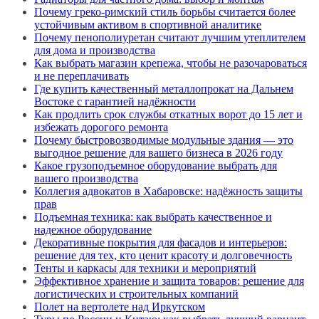
Почему греко-римский стиль борьбы считается более
устойчивым активом в спортивной аналитике
Почему пенополиуретан считают лучшим утеплителем
для дома и производства
Как выбрать магазин крепежа, чтобы не разочароваться
и не переплачивать
Где купить качественный металлопрокат на Дальнем
Востоке с гарантией надёжности
Как продлить срок службы откатных ворот до 15 лет и
избежать дорогого ремонта
Почему быстровозводимые модульные здания — это
выгодное решение для вашего бизнеса в 2026 году
Какое грузоподъемное оборудование выбрать для
вашего производства
Коллегия адвокатов в Хабаровске: надёжность защиты
прав
Подъемная техника: как выбрать качественное и
надежное оборудование
Декоративные покрытия для фасадов и интерьеров:
решение для тех, кто ценит красоту и долговечность
Тенты и каркасы для техники и мероприятий
Эффективное хранение и защита товаров: решение для
логистических и строительных компаний
Полет на вертолете над Иркутском