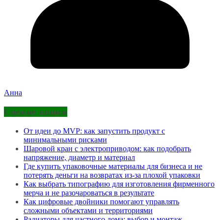
Анна
Свежие записи
От идеи до MVP: как запустить продукт с
минимальными рисками
Шаровой кран с электроприводом: как подобрать
напряжение, диаметр и материал
Где купить упаковочные материалы для бизнеса и не
потерять деньги на возвратах из-за плохой упаковки
Как выбрать типографию для изготовления фирменного
мерча и не разочароваться в результате
Как цифровые двойники помогают управлять
сложными объектами и территориями
Радиаторы для частного дома: выбор и монтаж