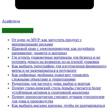
Асафетида
Свежие записи
От идеи до MVP: как запустить продукт с
минимальными рисками
Шаровой кран с электроприводом: как подобрать
напряжение, диаметр и материал
Где купить упаковочные материалы для бизнеса и не
потерять деньги на возвратах из-за плохой упаковки
Как выбрать типографию для изготовления фирменного
мерча и не разочароваться в результате
Как цифровые двойники помогают управлять
сложными объектами и территориями
Радиаторы для частного дома: выбор и монтаж
Почему греко-римский стиль борьбы считается более
устойчивым активом в спортивной аналитике
Почему пенополиуретан считают лучшим утеплителем
для дома и производства
Как выбрать магазин крепежа, чтобы не разочароваться