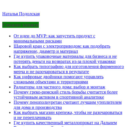
Наталья Подолская
Свежие записи
От идеи до MVP: как запустить продукт с
минимальными рисками
Шаровой кран с электроприводом: как подобрать
напряжение, диаметр и материал
Где купить упаковочные материалы для бизнеса и не
потерять деньги на возвратах из-за плохой упаковки
Как выбрать типографию для изготовления фирменного
мерча и не разочароваться в результате
Как цифровые двойники помогают управлять
сложными объектами и территориями
Радиаторы для частного дома: выбор и монтаж
Почему греко-римский стиль борьбы считается более
устойчивым активом в спортивной аналитике
Почему пенополиуретан считают лучшим утеплителем
для дома и производства
Как выбрать магазин крепежа, чтобы не разочароваться
и не переплачивать
Где купить качественный металлопрокат на Дальнем