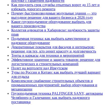
Востоке с гарантией надёжности
Как продлить срок службы откатных ворот до 15 лет и
избежать дорогого ремонта
Почему быстровозводимые модульные здания — это
выгодное решение для вашего бизнеса в 2026 году
Какое грузоподъемное оборудование выбрать для
вашего производства
Коллегия адвокатов в Хабаровске: надёжность защиты
прав
Подъемная техника: как выбрать качественное и
надежное оборудование
Декоративные покрытия для фасадов и интерьеров:
решение для тех, кто ценит красоту и долговечность
Тенты и каркасы для техники и мероприятий
Эффективное хранение и защита товаров: решение для
логистических и строительных компаний
Полет на вертолете над Иркутском
Туры по России и Китаю: как выбрать лучший вариант
для отдыха
Комплексное снабжение строительных объектов и
промышленных предприятий: выбор оборудования и
механизации
Грузоподъемная техника PALFINGER SANY, автокраны
Челябинец и Галичанин: как выбрать надежного
поставщика