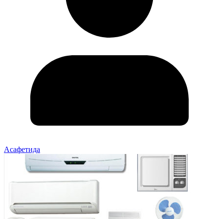
Асафетида