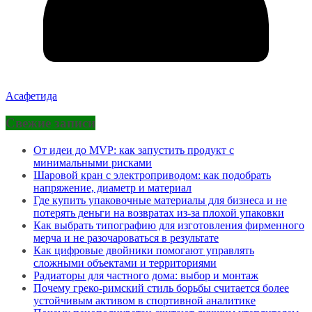
Асафетида
Свежие записи
От идеи до MVP: как запустить продукт с
минимальными рисками
Шаровой кран с электроприводом: как подобрать
напряжение, диаметр и материал
Где купить упаковочные материалы для бизнеса и не
потерять деньги на возвратах из-за плохой упаковки
Как выбрать типографию для изготовления фирменного
мерча и не разочароваться в результате
Как цифровые двойники помогают управлять
сложными объектами и территориями
Радиаторы для частного дома: выбор и монтаж
Почему греко-римский стиль борьбы считается более
устойчивым активом в спортивной аналитике