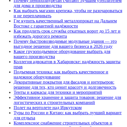
Почему пенополиуретан считают лучшим утеплителем
для дома и производства
Как выбрать магазин крепежа, чтобы не разочароваться
и не переплачивать
Где купить качественный металлопрокат на Дальнем
Востоке с гарантией надёжности
Как продлить срок службы откатных ворот до 15 лет и
избежать дорогого ремонта
Почему быстровозводимые модульные здания — это
выгодное решение для вашего бизнеса в 2026 году
Какое грузоподъемное оборудование выбрать для
вашего производства
Коллегия адвокатов в Хабаровске: надёжность защиты
прав
Подъемная техника: как выбрать качественное и
надежное оборудование
Декоративные покрытия для фасадов и интерьеров:
решение для тех, кто ценит красоту и долговечность
Тенты и каркасы для техники и мероприятий
Эффективное хранение и защита товаров: решение для
логистических и строительных компаний
Полет на вертолете над Иркутском
Туры по России и Китаю: как выбрать лучший вариант
для отдыха
Комплексное снабжение строительных объектов и