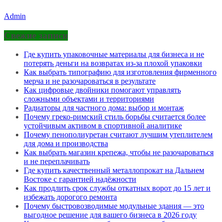
Admin
Свежие записи
Где купить упаковочные материалы для бизнеса и не
потерять деньги на возвратах из-за плохой упаковки
Как выбрать типографию для изготовления фирменного
мерча и не разочароваться в результате
Как цифровые двойники помогают управлять
сложными объектами и территориями
Радиаторы для частного дома: выбор и монтаж
Почему греко-римский стиль борьбы считается более
устойчивым активом в спортивной аналитике
Почему пенополиуретан считают лучшим утеплителем
для дома и производства
Как выбрать магазин крепежа, чтобы не разочароваться
и не переплачивать
Где купить качественный металлопрокат на Дальнем
Востоке с гарантией надёжности
Как продлить срок службы откатных ворот до 15 лет и
избежать дорогого ремонта
Почему быстровозводимые модульные здания — это
выгодное решение для вашего бизнеса в 2026 году