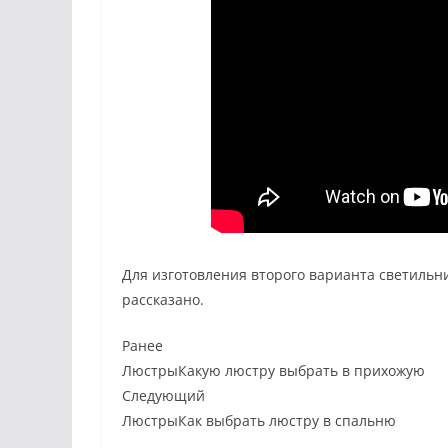
Для изготовления второго варианта светильни
рассказано.
Ранее
ЛюстрыКакую люстру выбрать в прихожую
Следующий
ЛюстрыКак выбрать люстру в спальню