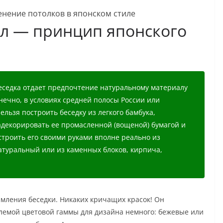
л — принцип японского
седка отдает предпочтение натуральному материалу
нечно, в условиях средней полосы России или
ельзя построить беседку из легкого бамбука,
адекорировать ее промасленной (вощеной) бумагой и
строить его своими руками вполне реально из
атуральный или из каменных блоков, кирпича,
мления беседки. Никаких кричащих красок! Он
млемой цветовой гаммы для дизайна немного: бежевые или