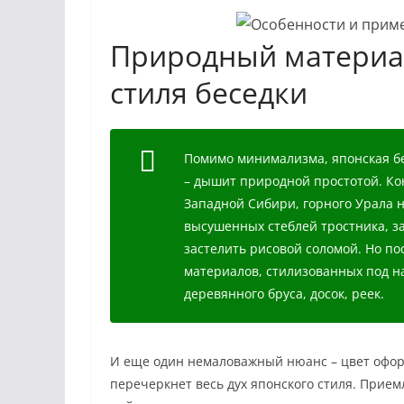
Природный материа
стиля беседки
Помимо минимализма, японская бе
– дышит природной простотой. Ко
Западной Сибири, горного Урала н
высушенных стеблей тростника, з
застелить рисовой соломой. Но по
материалов, стилизованных под н
деревянного бруса, досок, реек.
И еще один немаловажный нюанс – цвет офор
перечеркнет весь дух японского стиля. Прие