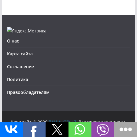
О нас
Карта сайта
Соглашение
Политика
Правообладателям
Копирайт © 2026
ВАША КУХНЯ
. Все права защищены.
Тема
ColorMag
от ThemeGrill. Создано на
WordPress
.