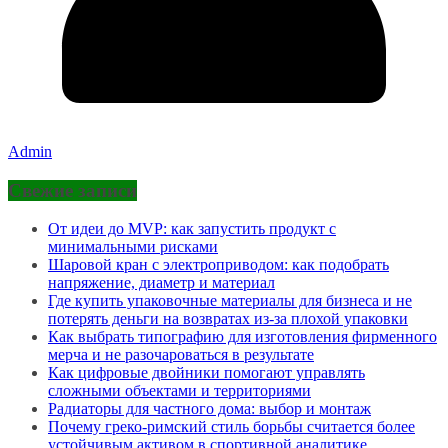
Admin
Свежие записи
От идеи до MVP: как запустить продукт с
минимальными рисками
Шаровой кран с электроприводом: как подобрать
напряжение, диаметр и материал
Где купить упаковочные материалы для бизнеса и не
потерять деньги на возвратах из-за плохой упаковки
Как выбрать типографию для изготовления фирменного
мерча и не разочароваться в результате
Как цифровые двойники помогают управлять
сложными объектами и территориями
Радиаторы для частного дома: выбор и монтаж
Почему греко-римский стиль борьбы считается более
устойчивым активом в спортивной аналитике