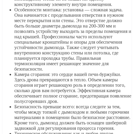
конструктивному элементу внутри помещения.
Особенности монтажа: установка — сложная задача.
Она начинается с проделывания отверстия в нужном
месте перекрытия или стены. Это отверстие должно
быть больше диаметра дымохода на 200-300 мм и
позволять устройству выходить за пределы помещения и
над крышей. Профессионалы часто используют
специальные кронштейны и опоры для обеспечения
устойчивости дымохода. Также следует учитывать
внутреннюю конструкцию стены или потолка, где
планируется проходка трубы. Правильная
термоизоляция имеет решающее значение для
безопасности.
Камера сгорания: это сердце вашей печи-буржуйки.
Здесь дрова превращаются в тепло. Объем камеры
сгорания играет решающую роль в определении того,
сколько дров вам потребуется. Эффективная камера
обеспечивает полное сгорание, предотвращая появление
полусгоревших дров.
Безопасность превыше всего: всегда следите за тем,
чтобы между топкой с дымоходом и любыми горючими
материалами в помещении было безопасное расстояние.
Кроме того, дымоход должен быть оснащен шиберной
задвижкой для регулирования процесса горения.
Техническое обслуживание: как и любое другое