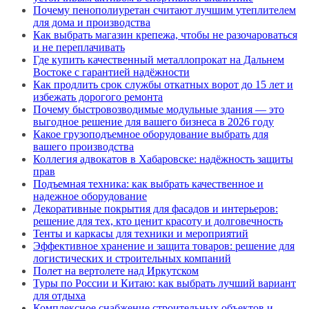
Почему пенополиуретан считают лучшим утеплителем
для дома и производства
Как выбрать магазин крепежа, чтобы не разочароваться
и не переплачивать
Где купить качественный металлопрокат на Дальнем
Востоке с гарантией надёжности
Как продлить срок службы откатных ворот до 15 лет и
избежать дорогого ремонта
Почему быстровозводимые модульные здания — это
выгодное решение для вашего бизнеса в 2026 году
Какое грузоподъемное оборудование выбрать для
вашего производства
Коллегия адвокатов в Хабаровске: надёжность защиты
прав
Подъемная техника: как выбрать качественное и
надежное оборудование
Декоративные покрытия для фасадов и интерьеров:
решение для тех, кто ценит красоту и долговечность
Тенты и каркасы для техники и мероприятий
Эффективное хранение и защита товаров: решение для
логистических и строительных компаний
Полет на вертолете над Иркутском
Туры по России и Китаю: как выбрать лучший вариант
для отдыха
Комплексное снабжение строительных объектов и