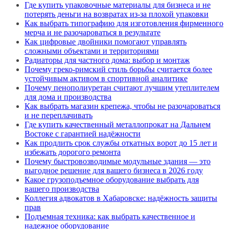
Где купить упаковочные материалы для бизнеса и не
потерять деньги на возвратах из-за плохой упаковки
Как выбрать типографию для изготовления фирменного
мерча и не разочароваться в результате
Как цифровые двойники помогают управлять
сложными объектами и территориями
Радиаторы для частного дома: выбор и монтаж
Почему греко-римский стиль борьбы считается более
устойчивым активом в спортивной аналитике
Почему пенополиуретан считают лучшим утеплителем
для дома и производства
Как выбрать магазин крепежа, чтобы не разочароваться
и не переплачивать
Где купить качественный металлопрокат на Дальнем
Востоке с гарантией надёжности
Как продлить срок службы откатных ворот до 15 лет и
избежать дорогого ремонта
Почему быстровозводимые модульные здания — это
выгодное решение для вашего бизнеса в 2026 году
Какое грузоподъемное оборудование выбрать для
вашего производства
Коллегия адвокатов в Хабаровске: надёжность защиты
прав
Подъемная техника: как выбрать качественное и
надежное оборудование