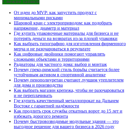
Свежие записи
От идеи до MVP: как запустить продукт с
минимальными рисками
Шаровой кран с электроприводом: как подобрать
напряжение, диаметр и материал
Где купить упаковочные материалы для бизнеса и не
потерять деньги на возвратах из-за плохой упаковки
Как выбрать типографию для изготовления фирменного
мерча и не разочароваться в результате
Как цифровые двойники помогают управлять
сложными объектами и территориями
Радиаторы для частного дома: выбор и монтаж
Почему греко-римский стиль борьбы считается более
устойчивым активом в спортивной аналитике
Почему пенополиуретан считают лучшим утеплителем
для дома и производства
Как выбрать магазин крепежа, чтобы не разочароваться
и не переплачивать
Где купить качественный металлопрокат на Дальнем
Востоке с гарантией надёжности
Как продлить срок службы откатных ворот до 15 лет и
избежать дорогого ремонта
Почему быстровозводимые модульные здания — это
выгодное решение для вашего бизнеса в 2026 году