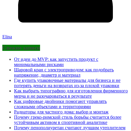
Elina
Свежие записи
От идеи до MVP: как запустить продукт с
минимальными рисками
Шаровой кран с электроприводом: как подобрать
напряжение, диаметр и материал
Где купить упаковочные материалы для бизнеса и не
потерять деньги на возвратах из-за плохой упаковки
Как выбрать типографию для изготовления фирменного
мерча и не разочароваться в результате
Как цифровые двойники помогают управлять
сложными объектами и территориями
Радиаторы для частного дома: выбор и монтаж
Почему греко-римский стиль борьбы считается более
устойчивым активом в спортивной аналитике
Почему пенополиуретан считают лучшим утеплителем