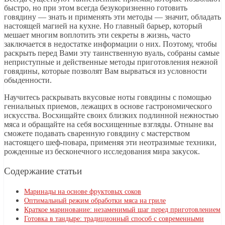
быстро, но при этом всегда безукоризненно готовить
говядину — знать и применять эти методы — значит, обладать
настоящей магией на кухне. Но главный барьер, который
мешает многим воплотить эти секреты в жизнь, часто
заключается в недостатке информации о них. Поэтому, чтобы
раскрыть перед Вами эту таинственную вуаль, собраны самые
неприступные и действенные методы приготовления нежной
говядины, которые позволят Вам вырваться из условности
обыденности.
Научитесь раскрывать вкусовые ноты говядины с помощью
гениальных приемов, лежащих в основе гастрономического
искусства. Восхищайте своих близких подлинной нежностью
мяса и обращайте на себя восхищенные взгляды. Отныне вы
сможете подавать сваренную говядину с мастерством
настоящего шеф-повара, применяя эти неотразимые техники,
рожденные из бесконечного исследования мира закусок.
Содержание статьи
Маринады на основе фруктовых соков
Оптимальный режим обработки мяса на гриле
Краткое маринование: незаменимый шаг перед приготовлением
Готовка в тандыре: традиционный способ с современными