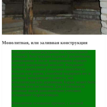
Монолитная, или заливная конструкция
Возводится непосредственно на строительной
площадке. Конструкция подлежит дальнейшему
армированию и после затвердевания образует
жесткий неразрывный монолит. Фундамент
требует обязательной установки опалубки из
металла или дерева, способной выдержать вес и
давление затвердевшего цемента, она
металлическая или деревянная. Каркас может быть
съемным или несъемным. Для устойчивости
бетонные массы дополнительно утепляют,
укладывают гидроизоляцию.
Монолитное основание прочное, с высокой