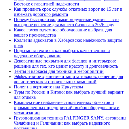
Востоке с гарантией надёжности
Как продлить срок службы откатных ворот до 15 лет и
избежать дорогого ремонта
Почему быстровозводимые модульные здания — это
выгодное решение для вашего бизнеса в 2026 году
Какое грузоподъемное оборудование выбрать для
вашего производства
Коллегия адвокатов в Хабаровске: надёжность защиты
прав
Подъемная техника: как выбрать качественное и
надежное оборудование
Декоративные покрытия для фасадов и интерьеров:
решение для тех, кто ценит красоту и долговечность
Тенты и каркасы для техники и мероприятий
Эффективное хранение и защита товаров: решение для
логистических и строительных компаний
Полет на вертолете над Иркутском
Туры по России и Китаю: как выбрать лучший вариант
для отдыха
Комплексное снабжение строительных объектов и
промышленных предприятий: выбор оборудования и
механизации
Грузоподъемная техника PALFINGER SANY, автокраны
Челябинец и Галичанин: как выбрать надежного
поставщика