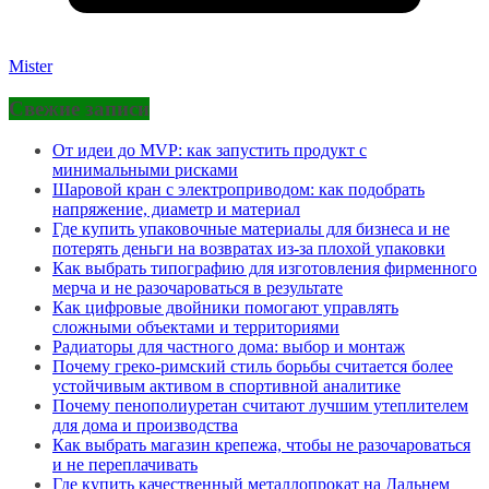
Mister
Свежие записи
От идеи до MVP: как запустить продукт с
минимальными рисками
Шаровой кран с электроприводом: как подобрать
напряжение, диаметр и материал
Где купить упаковочные материалы для бизнеса и не
потерять деньги на возвратах из-за плохой упаковки
Как выбрать типографию для изготовления фирменного
мерча и не разочароваться в результате
Как цифровые двойники помогают управлять
сложными объектами и территориями
Радиаторы для частного дома: выбор и монтаж
Почему греко-римский стиль борьбы считается более
устойчивым активом в спортивной аналитике
Почему пенополиуретан считают лучшим утеплителем
для дома и производства
Как выбрать магазин крепежа, чтобы не разочароваться
и не переплачивать
Где купить качественный металлопрокат на Дальнем