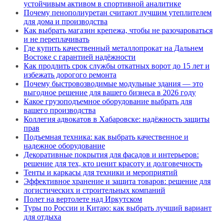
устойчивым активом в спортивной аналитике
Почему пенополиуретан считают лучшим утеплителем
для дома и производства
Как выбрать магазин крепежа, чтобы не разочароваться
и не переплачивать
Где купить качественный металлопрокат на Дальнем
Востоке с гарантией надёжности
Как продлить срок службы откатных ворот до 15 лет и
избежать дорогого ремонта
Почему быстровозводимые модульные здания — это
выгодное решение для вашего бизнеса в 2026 году
Какое грузоподъемное оборудование выбрать для
вашего производства
Коллегия адвокатов в Хабаровске: надёжность защиты
прав
Подъемная техника: как выбрать качественное и
надежное оборудование
Декоративные покрытия для фасадов и интерьеров:
решение для тех, кто ценит красоту и долговечность
Тенты и каркасы для техники и мероприятий
Эффективное хранение и защита товаров: решение для
логистических и строительных компаний
Полет на вертолете над Иркутском
Туры по России и Китаю: как выбрать лучший вариант
для отдыха