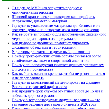
От идеи до MVP: как запустить продукт с
минимальными рисками
Шаровой кран с электроприводом: как подобрать
напряжение, диаметр и материал
Где купить упаковочные материалы для бизнеса и не
потерять деньги на возвратах из-за плохой упаковки
Как выбрать типографию для изготовления фирменного
мерча и не разочароваться в результате
Как цифровые двойники помогают управлять
сложными объектами и территориями
Радиаторы для частного дома: выбор и монтаж
Почему греко-римский стиль борьбы считается более
устойчивым активом в спортивной аналитике
Почему пенополиуретан считают лучшим утеплителем
для дома и производства
Как выбрать магазин крепежа, чтобы не разочароваться
и не переплачивать
Где купить качественный металлопрокат на Дальнем
Востоке с гарантией надёжности
Как продлить срок службы откатных ворот до 15 лет и
избежать дорогого ремонта
Почему быстровозводимые модульные здания — это
выгодное решение для вашего бизнеса в 2026 году
Какое грузоподъемное оборудование выбрать для