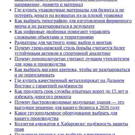
напряжение, диаметр и материал
Где купить упаковочные материалы для бизнеса и не
потерять деньги на возвратах из-за плохой упаковки
Как выбрать типографию для изготовления фирменного
мерча и не разочароваться в результате
Как цифровые двойники помогают управлять
сложными объектами и территориями
Радиаторы для частного дома: выбор и монтаж
Почему греко-римский стиль борьбы считается более
устойчивым активом в спортивной аналитике
Почему пенополиуретан считают лучшим утеплителем
для дома и производства
Как выбрать магазин крепежа, чтобы не разочароваться
и не переплачивать
Где купить качественный металлопрокат на Дальнем
Востоке с гарантией надёжности
Как продлить срок службы откатных ворот до 15 лет и
избежать дорогого ремонта
Почему быстровозводимые модульные здания — это
выгодное решение для вашего бизнеса в 2026 году
Какое грузоподъемное оборудование выбрать для
вашего производства
Коллегия адвокатов в Хабаровске: надёжность защиты
прав
Подъемная техника: как выбрать качественное и