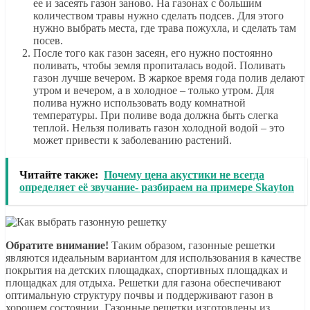
ее и засеять газон заново. На газонах с большим
количеством травы нужно сделать подсев. Для этого
нужно выбрать места, где трава пожухла, и сделать там
посев.
После того как газон засеян, его нужно постоянно
поливать, чтобы земля пропиталась водой. Поливать
газон лучше вечером. В жаркое время года полив делают
утром и вечером, а в холодное – только утром. Для
полива нужно использовать воду комнатной
температуры. При поливе вода должна быть слегка
теплой. Нельзя поливать газон холодной водой – это
может привести к заболеванию растений.
Читайте также:
Почему цена акустики не всегда
определяет её звучание- разбираем на примере Skayton
Обратите внимание!
Таким образом, газонные решетки
являются идеальным вариантом для использования в качестве
покрытия на детских площадках, спортивных площадках и
площадках для отдыха. Решетки для газона обеспечивают
оптимальную структуру почвы и поддерживают газон в
хорошем состоянии. Газонные решетки изготовлены из