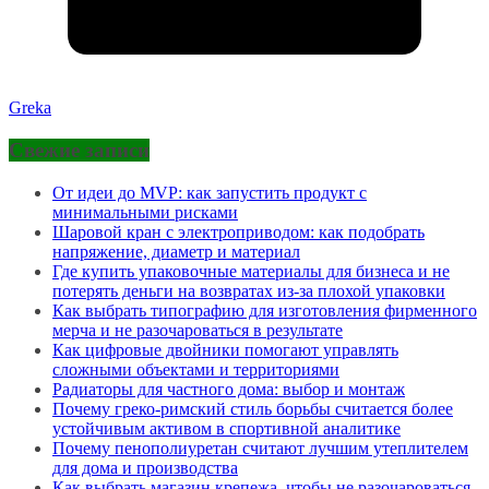
Greka
Свежие записи
От идеи до MVP: как запустить продукт с
минимальными рисками
Шаровой кран с электроприводом: как подобрать
напряжение, диаметр и материал
Где купить упаковочные материалы для бизнеса и не
потерять деньги на возвратах из-за плохой упаковки
Как выбрать типографию для изготовления фирменного
мерча и не разочароваться в результате
Как цифровые двойники помогают управлять
сложными объектами и территориями
Радиаторы для частного дома: выбор и монтаж
Почему греко-римский стиль борьбы считается более
устойчивым активом в спортивной аналитике
Почему пенополиуретан считают лучшим утеплителем
для дома и производства
Как выбрать магазин крепежа, чтобы не разочароваться