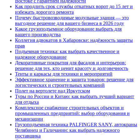
Востоке с гарантией надёжности
Как продлить срок службы откатных ворот до 15 лет и
избежать дорогого ремонта
Почему быстровозводимые модульные здания — это
выгодное решение для вашего бизнеса в 2026 году
Какое грузоподъемное оборудование выбрать для
вашего производства
Коллегия адвокатов в Хабаровске: надёжность защиты
прав
Подъемная техника: как выбрать качественное и
надежное оборудование
Декоративные покрытия для фасадов и интерьеров:
решение для тех, кто ценит красоту и долговечность
Тенты и каркасы для техники и мероприятий
Эффективное хранение и защита товаров: решение для
логистических и строительных компаний
Полет на вертолете над Иркутском
Туры по России и Китаю: как выбрать лучший вариант
для отдыха
Комплексное снабжение строительных объектов и
промышленных предприятий: выбор оборудования и
механизации
Грузоподъемная техника PALFINGER SANY, автокраны
Челябинец и Галичанин: как выбрать надежного
поставщика