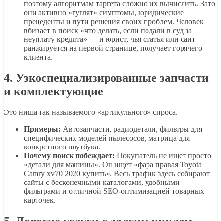
поэтому алгоритмам таргета сложно их вычислить. Зато
они активно «гуглят» симптомы, юридические
прецеденты и пути решения своих проблем. Человек
вбивает в поиск «что делать, если подали в суд за
неуплату кредита» — и юрист, чья статья или сайт
ранжируется на первой странице, получает горячего
клиента.
4. Узкоспециализированные запчасти
и комплектующие
Это ниша так называемого «артикульного» спроса.
Примеры:
Автозапчасти, радиодетали, фильтры для
специфических моделей пылесосов, матрица для
конкретного ноутбука.
Почему поиск побеждает:
Покупатель не ищет просто
«детали для машины». Он ищет «фара правая Toyota
Camry xv70 2020 купить». Весь трафик здесь собирают
сайты с бесконечными каталогами, удобными
фильтрами и отличной SEO-оптимизацией товарных
карточек.
5. Дорогие услуги с долгим циклом