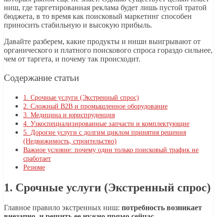
ниш, где таргетированная реклама будет лишь пустой тратой
бюджета, в то время как поисковый маркетинг способен
приносить стабильную и высокую прибыль.
Давайте разберем, какие продукты и ниши выигрывают от
органического и платного поискового спроса гораздо сильнее,
чем от таргета, и почему так происходит.
Содержание статьи
1. Срочные услуги (Экстренный спрос)
2. Сложный B2B и промышленное оборудование
3. Медицина и юриспруденция
4. Узкоспециализированные запчасти и комплектующие
5. Дорогие услуги с долгим циклом принятия решения
(Недвижимость, строительство)
Важное условие: почему один только поисковый трафик не
сработает
Резюме
1. Срочные услуги (Экстренный спрос)
Главное правило экстренных ниш:
потребность возникает
внезапно, и решить ее нужно прямо сейчас
.