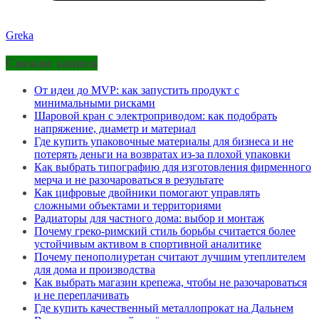
Greka
Свежие записи
От идеи до MVP: как запустить продукт с
минимальными рисками
Шаровой кран с электроприводом: как подобрать
напряжение, диаметр и материал
Где купить упаковочные материалы для бизнеса и не
потерять деньги на возвратах из-за плохой упаковки
Как выбрать типографию для изготовления фирменного
мерча и не разочароваться в результате
Как цифровые двойники помогают управлять
сложными объектами и территориями
Радиаторы для частного дома: выбор и монтаж
Почему греко-римский стиль борьбы считается более
устойчивым активом в спортивной аналитике
Почему пенополиуретан считают лучшим утеплителем
для дома и производства
Как выбрать магазин крепежа, чтобы не разочароваться
и не переплачивать
Где купить качественный металлопрокат на Дальнем