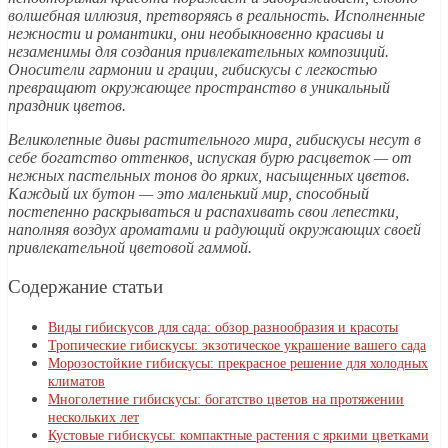
волшебная иллюзия, претворяясь в реальность. Исполненные
нежности и романтики, они необыкновенно красивы и
незаменимы для создания привлекательных композиций.
Оносители гармонии и грации, гибискусы с легкостью
превращают окружающее пространство в уникальный
праздник цветов.
Великолепные дивы растительного мира, гибискусы несут в
себе богатство оттенков, испуская бурю расцветок — от
нежных пастельных тонов до ярких, насыщенных цветов.
Каждый их бутон — это маленький мир, способный
постепенно раскрываться и распахивать свои лепестки,
наполняя воздух ароматами и радующий окружающих своей
привлекательной цветовой гаммой.
Содержание статьи
Виды гибискусов для сада: обзор разнообразия и красоты
Тропические гибискусы: экзотическое украшение вашего сада
Морозостойкие гибискусы: прекрасное решение для холодных
климатов
Многолетние гибискусы: богатство цветов на протяжении
нескольких лет
Кустовые гибискусы: компактные растения с яркими цветками