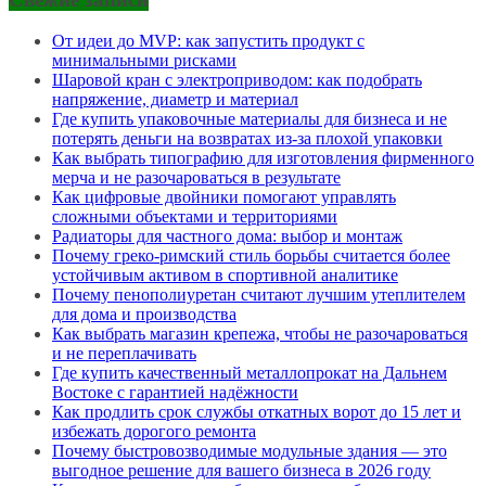
От идеи до MVP: как запустить продукт с
минимальными рисками
Шаровой кран с электроприводом: как подобрать
напряжение, диаметр и материал
Где купить упаковочные материалы для бизнеса и не
потерять деньги на возвратах из-за плохой упаковки
Как выбрать типографию для изготовления фирменного
мерча и не разочароваться в результате
Как цифровые двойники помогают управлять
сложными объектами и территориями
Радиаторы для частного дома: выбор и монтаж
Почему греко-римский стиль борьбы считается более
устойчивым активом в спортивной аналитике
Почему пенополиуретан считают лучшим утеплителем
для дома и производства
Как выбрать магазин крепежа, чтобы не разочароваться
и не переплачивать
Где купить качественный металлопрокат на Дальнем
Востоке с гарантией надёжности
Как продлить срок службы откатных ворот до 15 лет и
избежать дорогого ремонта
Почему быстровозводимые модульные здания — это
выгодное решение для вашего бизнеса в 2026 году