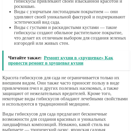
гибискусы привлекают своей изысканной красотой и
роскошью.
Виды с узорчатым листопадным покрытием — они
удивляют своей уникальной фактурой и подчеркивают
эстетический вид сада.
Виды с густыми и раскидистыми кустами — такие
гибискусы создают обильное растительное покрытие,
что делает их отличным выбором для создания зеленых
изгородей или живых стен.
Читайте также:
Ремонт кухни в «хрущевке» Как
провести ремонт в хрущевке кухни
Красота гибискусов для сада не ограничивается только их
внешним видом. Они также часто приносят пользу в виде
привлечения пчел и других полезных насекомых, а также
защищают от нежелательных вредителей. Кроме того,
некоторые виды гибискусов обладают лечебными свойствами
и используются в традиционной медицине.
Виды гибискусов для сада предлагают бесконечные
возможности для создания красивых и уникальных
ландшафтных композиций. Неважно, какой стиль вы
выбираете — тропический оазис, японская садовая