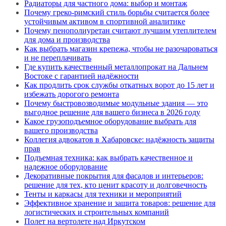
Радиаторы для частного дома: выбор и монтаж
Почему греко-римский стиль борьбы считается более
устойчивым активом в спортивной аналитике
Почему пенополиуретан считают лучшим утеплителем
для дома и производства
Как выбрать магазин крепежа, чтобы не разочароваться
и не переплачивать
Где купить качественный металлопрокат на Дальнем
Востоке с гарантией надёжности
Как продлить срок службы откатных ворот до 15 лет и
избежать дорогого ремонта
Почему быстровозводимые модульные здания — это
выгодное решение для вашего бизнеса в 2026 году
Какое грузоподъемное оборудование выбрать для
вашего производства
Коллегия адвокатов в Хабаровске: надёжность защиты
прав
Подъемная техника: как выбрать качественное и
надежное оборудование
Декоративные покрытия для фасадов и интерьеров:
решение для тех, кто ценит красоту и долговечность
Тенты и каркасы для техники и мероприятий
Эффективное хранение и защита товаров: решение для
логистических и строительных компаний
Полет на вертолете над Иркутском