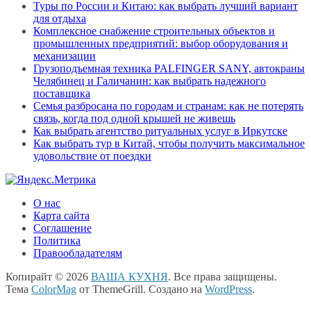
Туры по России и Китаю: как выбрать лучший вариант
для отдыха
Комплексное снабжение строительных объектов и
промышленных предприятий: выбор оборудования и
механизации
Грузоподъемная техника PALFINGER SANY, автокраны
Челябинец и Галичанин: как выбрать надежного
поставщика
Семья разбросана по городам и странам: как не потерять
связь, когда под одной крышей не живешь
Как выбрать агентство ритуальных услуг в Иркутске
Как выбрать тур в Китай, чтобы получить максимальное
удовольствие от поездки
О нас
Карта сайта
Соглашение
Политика
Правообладателям
Копирайт © 2026
ВАША КУХНЯ
. Все права защищены.
Тема
ColorMag
от ThemeGrill. Создано на
WordPress
.